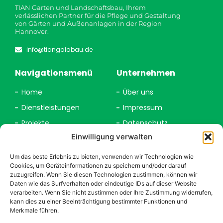
TIAN Garten und Landschaftsbau, Ihrem
verlässlichen Partner für die Pflege und Gestaltung
von Gärten und Außenanlagen in der Region
Hannover.
info@tiangalabau.de
Navigationsmenü
Unternehmen
Home
Über uns
Dienstleistungen
Impressum
Projekte
Datenschutz
Einwilligung verwalten
Kontakt
Um das beste Erlebnis zu bieten, verwenden wir Technologien wie
Arbeitszeit
Cookies, um Geräteinformationen zu speichern und/oder darauf
zuzugreifen. Wenn Sie diesen Technologien zustimmen, können wir
9 AM - 5 PM, Montag - Samstag
Daten wie das Surfverhalten oder eindeutige IDs auf dieser Website
verarbeiten. Wenn Sie nicht zustimmen oder Ihre Zustimmung widerrufen,
Hans-Werner-Lamepe-Weg 9
kann dies zu einer Beeinträchtigung bestimmter Funktionen und
30629 Hannover
Merkmale führen.
Zögern Sie nicht, mit uns Kontakt aufzunehmen